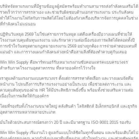
บริษัทจัดหาแรงงานที่มีฐานข้อมูลผู้สมัครพร้อมทำงานสามารถส่งกำลังคนเสริมได้
รวดเร็วกว่าการสรรหาเอง และช่วยรับผิดชอบด้านเอกสารแรงงาน ประกันสังคม
ทำให้โรงงานโฟกัสกับการผลิตได้โดยไม่ต้องกังวลเรื่องบริหารจัดการบุคคลในช่วง
ที่กำลังคนไม่แน่นอน
ปฏิทินวันหยุด 2569 ไม่ใช่แค่รายการวันหยุด แต่คือเครื่องมือวางแผนที่ช่วยให้
โรงงานควบคุมต้นทุนแรงงาน และรักษาความต่อเนื่องของการผลิตได้ตลอดทั้งปี
การเข้าใจวันหยุดตามกฎหมายแรงงาน 2569 อย่างถูกต้อง การจ่ายค่าตอบแทนที่
แม่นยำ และการวางแผนกำลังคนล่วงหน้าคือสามสิ่งที่ต้องทำควบคู่กันเสมอ
Win Win Supply คือพาร์ทเนอร์รับเหมาแรงงานซับคอนแทรคแบบครบวงจร
สำหรับภาคโรงงานอุตสาหกรรม ที่หลายองค์กรไว้วางใจ
เราดูแลด้านแรงงานแบบครบวงจร ตั้งแต่การสรรหาคัดเลือก และวางแผนจัดทีม
หน้างาน ไปจนถึงการบริหารแรงงานอย่างเป็นระบบ เพื่อช่วยลดภาระงาน และ
ควบคุมต้นทุนของฝ่าย HR ให้มีประสิทธิภาพยิ่งขึ้น พร้อมทั้งช่วยเสริมความต่อ
เนื่องในการผลิตให้กับองค์กร
โดยที่รองรับทั้งโรงงานขนาดใหญ่ คลังสินค้า โลจิสติกส์ อิเล็กทรอนิกส์ และธุรกิจ
อุตสาหกรรมหลากหลายประเภท
มั่นใจด้วยประสบการณ์ตรงกว่า 20 ปี และมีมาตรฐาน ISO 9001:2015 รองรับ
Win Win Supply เริ่มงานไว ดูแลกันแบบใกล้ชิดในทุกขั้นตอน และพร้อมเติบโตไป
กับองค์กรของคุณ หากกำลังมองหาทีมที่คุยง่าย เข้าใจหน้างาน และช่วยซัพพอร์ต