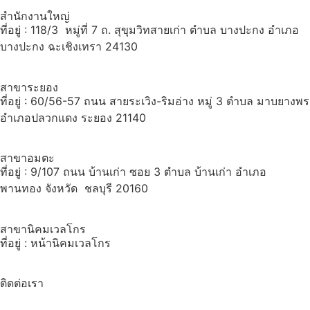
สำนักงานใหญ่
ที่อยู่ : 118/3 หมู่ที่ 7 ถ. สุขุมวิทสายเก่า ตำบล บางปะกง อำเภอ
บางปะกง ฉะเชิงเทรา 24130
สาขาระยอง
ที่อยู่ : 60/56-57 ถนน สายระเวิง-ริมอ่าง หมู่ 3 ตำบล มาบยางพร
อำเภอปลวกแดง ระยอง 21140
สาขาอมตะ
ที่อยู่ : 9/107 ถนน บ้านเก่า ซอย 3 ตำบล บ้านเก่า อำเภอ
พานทอง จังหวัด ชลบุรี 20160
สาขานิคมเวลโกร
ที่อยู่ : หน้านิคมเวลโกร
ติดต่อเรา