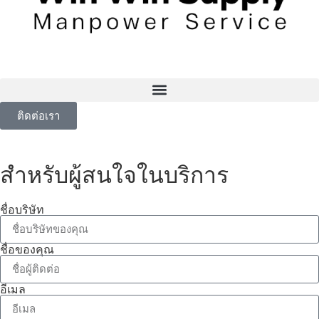
ติดต่อเรา
สำหรับผู้สนใจในบริการ
ชื่อบริษัท
ชื่อของคุณ
อีเมล