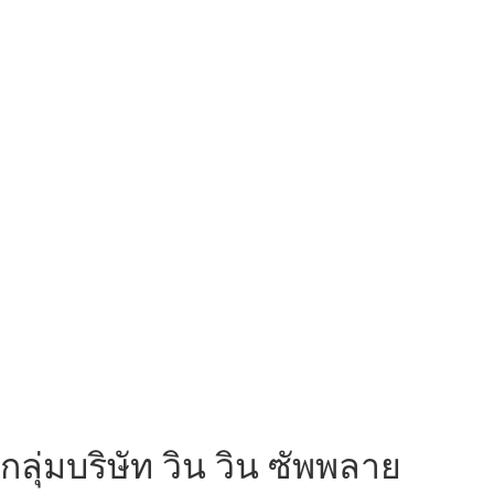
กลุ่มบริษัท วิน วิน ซัพพลาย